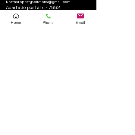
Northpropertysolutions@gmail.com
Apartado postal n.º 7882
Bend, OR 97708
Home
Phone
Email
Employment Opportunities
Suscríbete a nuestro
boletín
Entregar
© 2025 por A-Team Vets