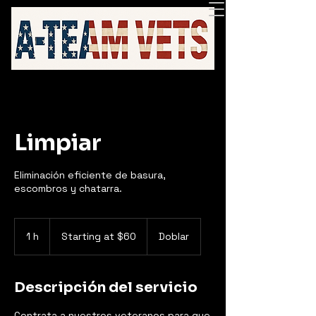
Limpiar
Eliminación eficiente de basura,
escombros y chatarra.
Starting
at
1 h
1
Starting at $60
Doblar
$60
Descripción del servicio
Contrata a nuestros veteranos para que